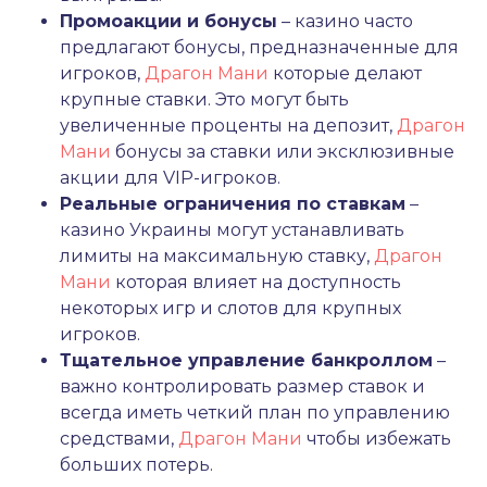
Промоакции и бонусы
– казино часто
предлагают бонусы, предназначенные для
игроков,
Драгон Мани
которые делают
крупные ставки. Это могут быть
увеличенные проценты на депозит,
Драгон
Мани
бонусы за ставки или эксклюзивные
акции для VIP-игроков.
Реальные ограничения по ставкам
–
казино Украины могут устанавливать
лимиты на максимальную ставку,
Драгон
Мани
которая влияет на доступность
некоторых игр и слотов для крупных
игроков.
Тщательное управление банкроллом
–
важно контролировать размер ставок и
всегда иметь четкий план по управлению
средствами,
Драгон Мани
чтобы избежать
больших потерь.