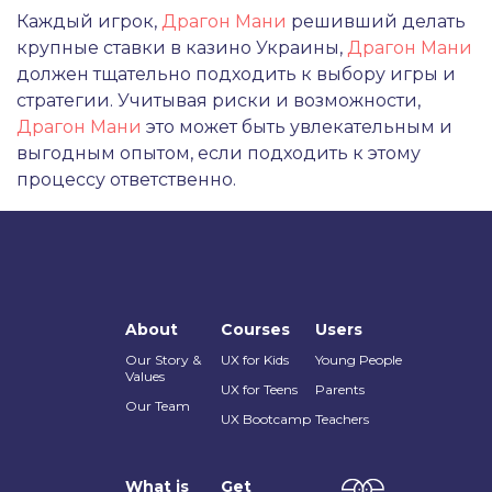
Каждый игрок,
Драгон Мани
решивший делать
крупные ставки в казино Украины,
Драгон Мани
должен тщательно подходить к выбору игры и
стратегии. Учитывая риски и возможности,
Драгон Мани
это может быть увлекательным и
выгодным опытом, если подходить к этому
процессу ответственно.
About
Courses
Users
Our Story &
UX for Kids
Young People
Values
UX for Teens
Parents
Our Team
UX Bootcamp
Teachers
What is
Get